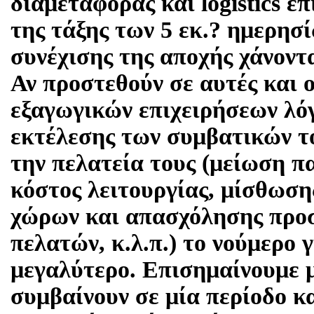
διαμεταφοράς και logistics ε
της τάξης των 5 εκ.? ημερησ
συνέχισης της αποχής χάνοντα
Αν προστεθούν σε αυτές και ο
εξαγωγικών επιχειρήσεων λό
εκτέλεσης των συμβατικών τ
την πελατεία τους (μείωση π
κόστος λειτουργίας, μίσθωσ
χώρων και απασχόλησης προ
πελατών, κ.λ.π.) το νούμερο 
μεγαλύτερο. Επισημαίνουμε μ
συμβαίνουν σε μία περίοδο κα