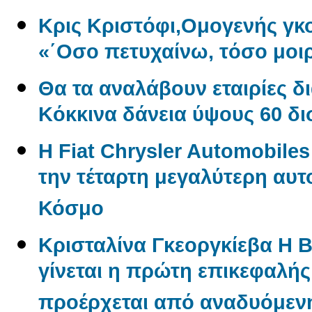
Κρις Κριστόφι,Ομογενής γ
«΄Οσο πετυχαίνω, τόσο μοι
Θα τα αναλάβουν εταιρίες δ
Kόκκινα δάνεια ύψους 60 δ
Η Fiat Chrysler Automobile
την τέταρτη μεγαλύτερη αυτ
Κόσμο
Κρισταλίνα Γκεοργκίεβα Η 
γίνεται η πρώτη επικεφαλή
προέρχεται από αναδυόμενη