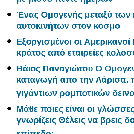
με μισθό πέντε ημερών
Ένας Oμογενής μεταξύ των
αυτοκινήτων στον κόσμο
Εξοργισμένοι οι Αμερικανο
κράτος από εταιρείες κολο
Βάιος Παναγιώτου O Oμογεν
καταγωγή απο την Λάρισα, π
γιγάντιων ρομποτικών δεινο
Μάθε ποιες είναι οι γλώσσε
γνωρίζεις Θέλεις να βρεις δ