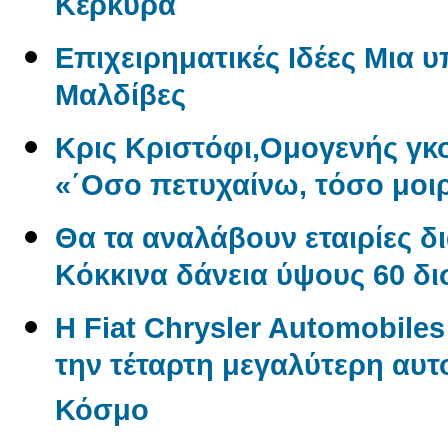
Κέρκυρα
Επιχειρηματικές Ιδέες Μια 
Μαλδίβες
Κρις Κριστόφι,Ομογενής γ
«΄Οσο πετυχαίνω, τόσο μοι
Θα τα αναλάβουν εταιρίες δ
Kόκκινα δάνεια ύψους 60 δ
Η Fiat Chrysler Automobile
την τέταρτη μεγαλύτερη αυτ
Κόσμο