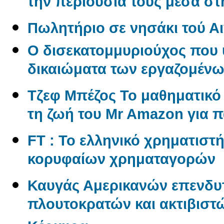
την περιουσία τους μέσα σ
Πωλητήριο σε νησάκι τού Αι
O δισεκατομμυριούχος που 
δικαιώματα των εργαζομέν
Tζεφ Μπέζος Το μαθηματικ
τη ζωή του Mr Amazon για 
FT : Το ελληνικό χρηματιστ
κορυφαίων χρηματαγορών
Καυγάς Αμερικανών επενδυ
πλουτοκρατών και ακτιβιστώ