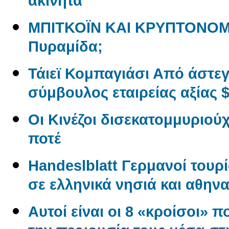
ακίνητα
ΜΠΙΤΚΟΪΝ ΚΑΙ ΚΡΥΠΤΟΝΟΜ
Πυραμίδα;
Τάιεϊ Κομπαγιάσι Από άστε
σύμβουλος εταιρείας αξίας $
Οι Κινέζοι δισεκατομμυριού
ποτέ
Handeslblatt Γερμανοί τουρ
σε ελληνικά νησιά και αθηνα
Αυτοί είναι οι 8 «κροίσοι» π