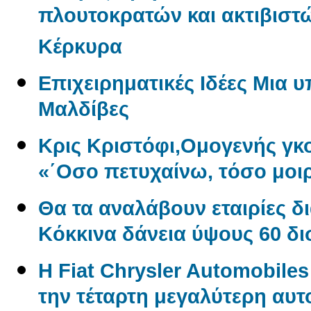
πλουτοκρατών και ακτιβιστώ
Κέρκυρα
Επιχειρηματικές Ιδέες Μια 
Μαλδίβες
Κρις Κριστόφι,Ομογενής γ
«΄Οσο πετυχαίνω, τόσο μοι
Θα τα αναλάβουν εταιρίες δ
Kόκκινα δάνεια ύψους 60 δ
Η Fiat Chrysler Automobile
την τέταρτη μεγαλύτερη αυτ