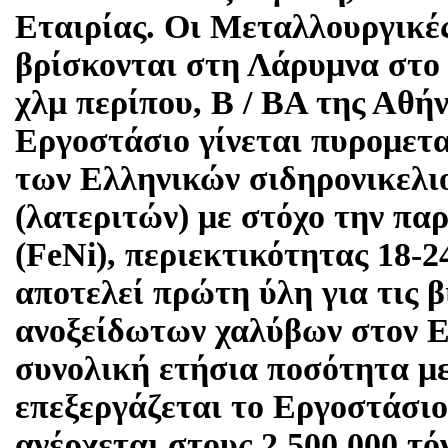
Εταιρίας. Οι Μεταλλουργικέ
βρίσκονται στη Λάρυμνα στο
χλμ περίπου, Β / ΒΑ της Αθή
Εργοστάσιο γίνεται πυρομετ
των Ελληνικών σιδηρονικελ
(λατεριτών) με στόχο την πα
(FeNi), περιεκτικότητας 18-2
αποτελεί πρώτη ύλη για τις 
ανοξείδωτων χαλύβων στον 
συνολική ετήσια ποσότητα μ
επεξεργάζεται το Εργοστάσι
ανέρχεται στους 2.500.000 τό