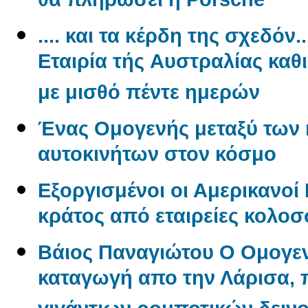
θα πληρώσει η Porsche
.... και τα κέρδη της σχεδόν.
Εταιρία τής Aυστραλίας καθ
με μισθό πέντε ημερών
Ένας Oμογενής μεταξύ των
αυτοκινήτων στον κόσμο
Εξοργισμένοι οι Αμερικανο
κράτος από εταιρείες κολο
Βάιος Παναγιώτου O Oμογεν
καταγωγή απο την Λάρισα, π