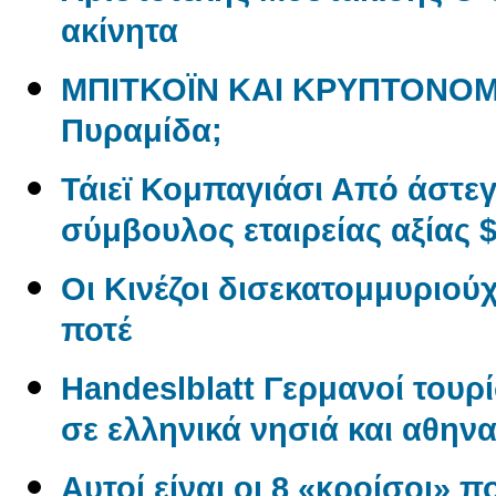
ακίνητα
ΜΠΙΤΚΟΪΝ ΚΑΙ ΚΡΥΠΤΟΝΟΜ
Πυραμίδα;
Τάιεϊ Κομπαγιάσι Από άστε
σύμβουλος εταιρείας αξίας $
Οι Κινέζοι δισεκατομμυριού
ποτέ
Handeslblatt Γερμανοί τουρ
σε ελληνικά νησιά και αθηνα
Αυτοί είναι οι 8 «κροίσοι» π