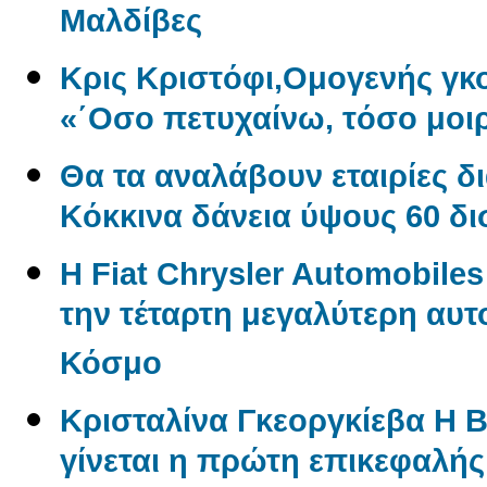
Μαλδίβες
Κρις Κριστόφι,Ομογενής γ
«΄Οσο πετυχαίνω, τόσο μοι
Θα τα αναλάβουν εταιρίες δ
Kόκκινα δάνεια ύψους 60 δ
Η Fiat Chrysler Automobile
την τέταρτη μεγαλύτερη αυτ
Κόσμο
Κρισταλίνα Γκεοργκίεβα Η 
γίνεται η πρώτη επικεφαλή