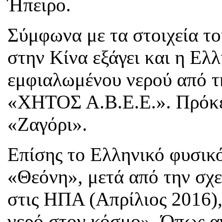
Ήπειρο.
Σύμφωνα με τα στοιχεία τ
στην Κίνα εξάγει και η Ελ
εμφιαλωμένου νερού από τ
«ΧΗΤΟΣ Α.Β.Ε.Ε.». Πρόκει
«Ζαγόρι».
Επίσης το Ελληνικό φυσικ
«Θεόνη», μετά από την σχ
στις ΗΠΑ (Απρίλιος 2016),
νερό στον κόσμο». Όπως α