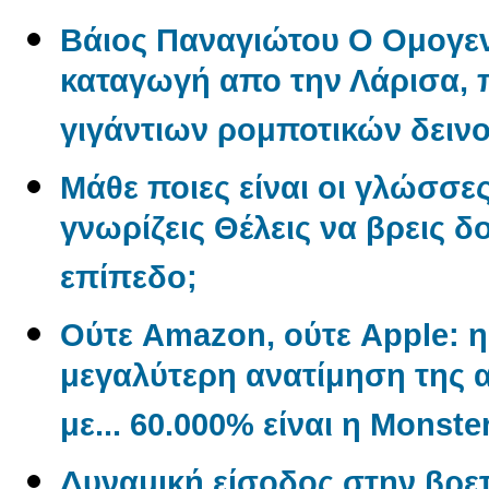
Βάιος Παναγιώτου O Oμογεν
καταγωγή απο την Λάρισα, π
γιγάντιων ρομποτικών δεινο
Μάθε ποιες είναι οι γλώσσε
γνωρίζεις Θέλεις να βρεις δ
επίπεδο;
Ούτε Amazon, ούτε Apple: η 
μεγαλύτερη ανατίμηση της α
με... 60.000% είναι η Monste
Δυναμική είσοδος στην βρετ