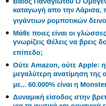
Βάιος Παναγιώτου O Oμογεν
καταγωγή απο την Λάρισα, π
γιγάντιων ρομποτικών δεινο
Μάθε ποιες είναι οι γλώσσε
γνωρίζεις Θέλεις να βρεις δ
επίπεδο;
Ούτε Amazon, ούτε Apple: η 
μεγαλύτερη ανατίμηση της α
με... 60.000% είναι η Monste
Δυναμική είσοδος στην βρετ