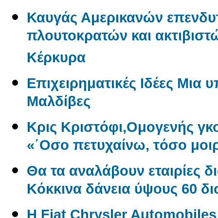
Καυγάς Αμερικανών επενδυ
πλουτοκρατών και ακτιβιστώ
Κέρκυρα
Επιχειρηματικές Ιδέες Μια 
Μαλδίβες
Κρις Κριστόφι,Ομογενής γ
«΄Οσο πετυχαίνω, τόσο μοι
Θα τα αναλάβουν εταιρίες δ
Kόκκινα δάνεια ύψους 60 δ
Η Fiat Chrysler Automobile