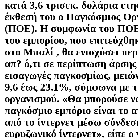
κατά 3,6 τρισεκ. δολάρια ετη
έκθεσή του ο Παγκόσμιος Ορ
(ΠΟΕ). Η συμφωνία του ΠΟΕ
του εμπορίου, που επιτεύχθη
στο Μπαλί , θα ενισχύσει πε
απ? ό,τι σε περίπτωση άρσης
εισαγωγές παγκοσμίως, μειών
9,6 έως 23,1%, σύμφωνα με τ
οργανισμού. «Θα μπορούσε να 
παγκόσμιο εμπόριο είναι το 
από το ίντερνετ μέσω σύνδεση
ευρυζωνικό ίντερνετ», είπε ο