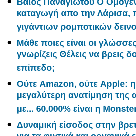
Βάιος Παναγιώτου O Oμογεν
καταγωγή απο την Λάρισα, π
γιγάντιων ρομποτικών δεινο
Μάθε ποιες είναι οι γλώσσε
γνωρίζεις Θέλεις να βρεις δ
επίπεδο;
Ούτε Amazon, ούτε Apple: η 
μεγαλύτερη ανατίμηση της α
με... 60.000% είναι η Monste
Δυναμική είσοδος στην βρετ