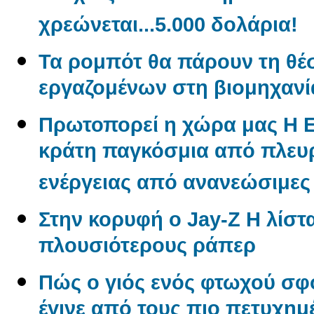
χρεώνεται...5.000 δολάρια!
Τα ρομπότ θα πάρουν τη θέ
εργαζομένων στη βιομηχανί
Πρωτοπορεί η χώρα μας Η 
κράτη παγκόσμια από πλε
ενέργειας από ανανεώσιμες
Στην κορυφή ο Jay-Z Η λίστα
πλουσιότερους ράπερ
Πώς ο γιός ενός φτωχού σφ
έγινε από τους πιο πετυχημ