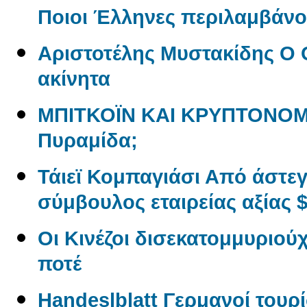
Ποιοι Έλληνες περιλαμβάνον
Αριστοτέλης Μυστακίδης Ο 
ακίνητα
ΜΠΙΤΚΟΪΝ ΚΑΙ ΚΡΥΠΤΟΝΟΜ
Πυραμίδα;
Τάιεϊ Κομπαγιάσι Από άστε
σύμβουλος εταιρείας αξίας $
Οι Κινέζοι δισεκατομμυριού
ποτέ
Handeslblatt Γερμανοί τουρ