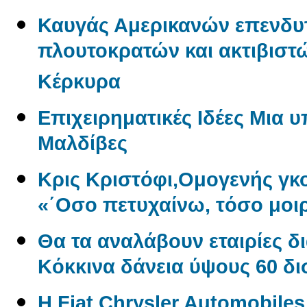
Καυγάς Αμερικανών επενδυ
πλουτοκρατών και ακτιβιστώ
Κέρκυρα
Επιχειρηματικές Ιδέες Μια 
Μαλδίβες
Κρις Κριστόφι,Ομογενής γ
«΄Οσο πετυχαίνω, τόσο μοι
Θα τα αναλάβουν εταιρίες δ
Kόκκινα δάνεια ύψους 60 δ
Η Fiat Chrysler Automobile