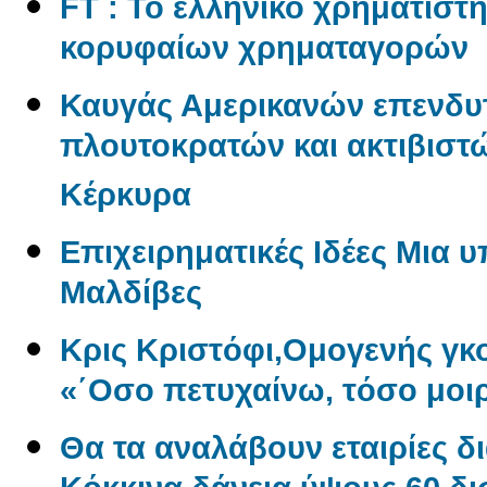
FT : Το ελληνικό χρηματιστ
κορυφαίων χρηματαγορών
Καυγάς Αμερικανών επενδυ
πλουτοκρατών και ακτιβιστώ
Κέρκυρα
Επιχειρηματικές Ιδέες Μια 
Μαλδίβες
Κρις Κριστόφι,Ομογενής γ
«΄Οσο πετυχαίνω, τόσο μοι
Θα τα αναλάβουν εταιρίες δ