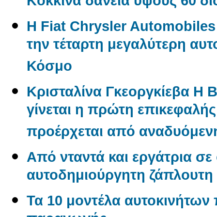
Kόκκινα δάνεια ύψους 60 δ
Η Fiat Chrysler Automobile
την τέταρτη μεγαλύτερη αυτ
Κόσμο
Κρισταλίνα Γκεοργκίεβα Η 
γίνεται η πρώτη επικεφαλή
προέρχεται από αναδυόμενη
Από νταντά και εργάτρια σε
αυτοδημιούργητη ζάπλουτη
Τα 10 μοντέλα αυτοκινήτων