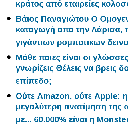
κράτος από εταιρείες κολο
Βάιος Παναγιώτου O Oμογεν
καταγωγή απο την Λάρισα, π
γιγάντιων ρομποτικών δεινο
Μάθε ποιες είναι οι γλώσσε
γνωρίζεις Θέλεις να βρεις δ
επίπεδο;
Ούτε Amazon, ούτε Apple: η 
μεγαλύτερη ανατίμηση της α
με... 60.000% είναι η Monste