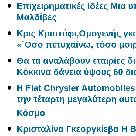
Επιχειρηματικές Ιδέες Μια 
Μαλδίβες
Κρις Κριστόφι,Ομογενής γ
«΄Οσο πετυχαίνω, τόσο μοι
Θα τα αναλάβουν εταιρίες δ
Kόκκινα δάνεια ύψους 60 δ
Η Fiat Chrysler Automobile
την τέταρτη μεγαλύτερη αυτ
Κόσμο
Κρισταλίνα Γκεοργκίεβα Η 