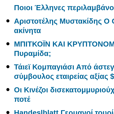
Ποιοι Έλληνες περιλαμβάνον
Αριστοτέλης Μυστακίδης Ο 
ακίνητα
ΜΠΙΤΚΟΪΝ ΚΑΙ ΚΡΥΠΤΟΝΟΜ
Πυραμίδα;
Τάιεϊ Κομπαγιάσι Από άστε
σύμβουλος εταιρείας αξίας $
Οι Κινέζοι δισεκατομμυριού
ποτέ
Handeslblatt Γερμανοί τουρ