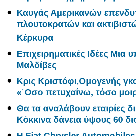
Καυγάς Αμερικανών επενδυ
πλουτοκρατών και ακτιβιστώ
Κέρκυρα
Επιχειρηματικές Ιδέες Μια 
Μαλδίβες
Κρις Κριστόφι,Ομογενής γ
«΄Οσο πετυχαίνω, τόσο μοι
Θα τα αναλάβουν εταιρίες δ
Kόκκινα δάνεια ύψους 60 δ
Η Fiat Chrysler Automobile