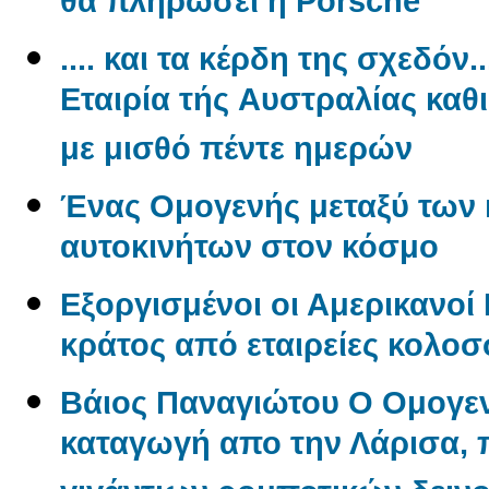
θα πληρώσει η Porsche
.... και τα κέρδη της σχεδόν.
Εταιρία τής Aυστραλίας καθ
με μισθό πέντε ημερών
Ένας Oμογενής μεταξύ των
αυτοκινήτων στον κόσμο
Εξοργισμένοι οι Αμερικανο
κράτος από εταιρείες κολο
Βάιος Παναγιώτου O Oμογεν
καταγωγή απο την Λάρισα, π