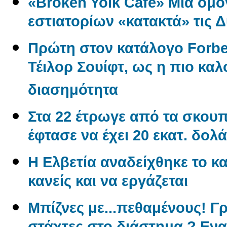
«Broken Yolk Cafe» Μία ομο
εστιατορίων «κατακτά» τις 
Πρώτη στον κατάλογο Forbe
Τέιλορ Σουίφτ, ως η πιο κ
διασημότητα
Στα 22 έτρωγε από τα σκουπί
έφτασε να έχει 20 εκατ. δολά
Η Ελβετία αναδείχθηκε το κα
κανείς και να εργάζεται
Μπίζνες με...πεθαμένους! Γ