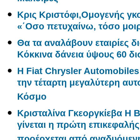
Κρις Κριστόφι,Ομογενής γ
«΄Οσο πετυχαίνω, τόσο μοι
Θα τα αναλάβουν εταιρίες δ
Kόκκινα δάνεια ύψους 60 δ
Η Fiat Chrysler Automobile
την τέταρτη μεγαλύτερη αυτ
Κόσμο
Κρισταλίνα Γκεοργκίεβα Η 
γίνεται η πρώτη επικεφαλή