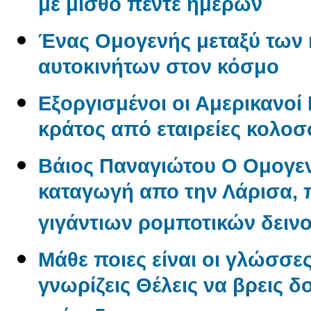
με μισθό πέντε ημερών
Ένας Oμογενής μεταξύ των
αυτοκινήτων στον κόσμο
Εξοργισμένοι οι Αμερικανο
κράτος από εταιρείες κολο
Βάιος Παναγιώτου O Oμογεν
καταγωγή απο την Λάρισα, π
γιγάντιων ρομποτικών δεινο
Μάθε ποιες είναι οι γλώσσε
γνωρίζεις Θέλεις να βρεις δ