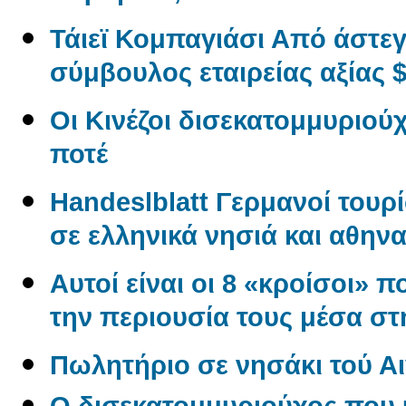
Τάιεϊ Κομπαγιάσι Από άστε
σύμβουλος εταιρείας αξίας $
Οι Κινέζοι δισεκατομμυριού
ποτέ
Handeslblatt Γερμανοί τουρ
σε ελληνικά νησιά και αθηνα
Αυτοί είναι οι 8 «κροίσοι» π
την περιουσία τους μέσα σ
Πωλητήριο σε νησάκι τού Αι
O δισεκατομμυριούχος που 