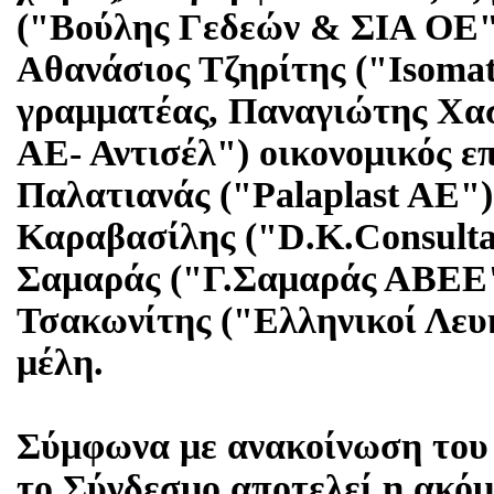
("Βούλης Γεδεών & ΣΙΑ ΟΕ")
Αθανάσιος Τζηρίτης ("Isomat
γραμματέας, Παναγιώτης Χα
ΑΕ- Αντισέλ") οικονομικός ε
Παλατιανάς ("Palaplast AE")
Καραβασίλης ("D.K.Consulta
Σαμαράς ("Γ.Σαμαράς ΑΒΕΕ"
Τσακωνίτης ("Ελληνικοί Λε
μέλη.
Σύμφωνα με ανακοίνωση του
το Σύνδεσμο αποτελεί η ακό