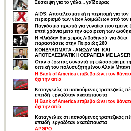
Σύσκεψη για το γάλα... γαϊδούρας
AIDS: Αποτελεσματική η περιτομή για τον
περιορισμό των νέων λοιμώξεων από τον ι
Παγκόσμια πρωτιά για γυναίκα που έμεινε 
επτά χρόνια μετά την αφαίρεση των ωοθη
Η «Ιλιάδα» δια χειρός Λιβαθηνού για δέκα
παραστάσεις στην Πειραιώς 260
KΟΝΔΥΛΩΜΑΤΑ - ΑΝΩΔΥΝΗ ΚΑΙ
ΑΠΟΤΕΛΕΣΜΑΤΙΚΗ ΘΕΡΑΠΕΙΑ ΜΕ LASER
Όταν ο έρωτας συναντά τη φιλοσοφία με τ
οπτική του πολυσυζητημένου Αλαίν Μπαντ
Η Bank of America επιβεβαιώνει τον θάνατ
όχι την αιτία
Καταγγελίες οτι ασκούμενος τραπεζικός π
επειδή εργαζόταν ακατάπαυστα
Η Bank of America επιβεβαιώνει τον θάνατ
όχι την αιτία
Καταγγελίες οτι ασκούμενος τραπεζικός π
επειδή εργαζόταν ακατάπαυστα
ΑΡΘΡΟ