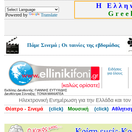
Η Ε λ λ η ν
G r e e k
Powered by
Translate
Πάμε Σινεμά ; Οι ταινίες της εβδομάδας
Ειδήσεις
για όλους
Εκδότης-Διευθυντής: ΓΙΑΝΝΗΣ ΕΥΤΥΧΙΔΗΣ
Διευθύντρια Σύνταξης: ΤΟΝΙΑ ΜΑΝΙΑΤΕΑ
Ηλεκτρονική Ενημέρωση για την Ελλάδα και το
Θέατρο - Σινεμά
(click)
Μουσική
(click)
Αθλητι