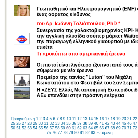
Γεωπαθητικό και Ηλεκτρομαγνητικό (EMF) 
ένας αόρατος κίνδυνος
του Δρ. Ιωάννη Τολιόπουλου, PhD *
Συνεργασία της γαλακτοβιομηχανίας ΚΡΙ- Κ
την αγγλική αλυσίδα σούπερ μάρκετ Waitro
την παραγωγή ελληνικού γιαουρτιού με ιδι
ετικέτα
Τι προκύπτει απο αμερικανική έρευνα
Οι πιστοί είναι λιγότερο έξυπνοι από τους 
σύμφωνα με νέα έρευνα
Πρεμιέρα της ταινίας ''Luton'' του Μιχάλη
Κωνστατάτου στο Φεστιβάλ του Σαν Σεμπ
Η «ΖΕΥΣ Ελλάς Μεταποιητική Εσπεριδοει
ΑΕ» επενδύει στην πράσινη ενέργεια
Προηγούμενη
1
2
3
4
5
6
7
8
9
10
11
12
13
14
15
16
17
18
19
20
21
22
25
26
27
28
29
30
31
32
33
34
35
36
37
38
39
40
41
42
43
44
45
46
47
50
51
52
53
54
55
56
57
58
59
60
61
62
63
64
65
66
67
68
69
70
71
72
75
76
77
78
79
80
81
82
83
Επόμενη