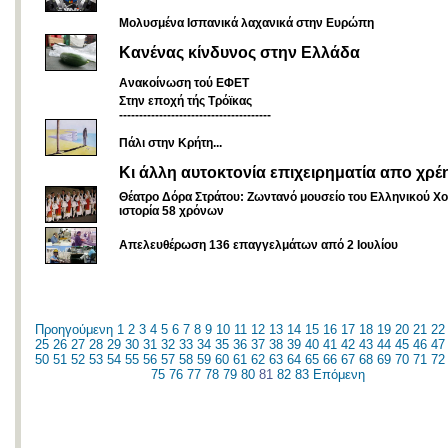
Μολυσμένα Ισπανικά λαχανικά στην Ευρώπη
Κανένας κίνδυνος στην Ελλάδα
Ανακοίνωση τού ΕΦΕΤ
Στην εποχή τής Τρόϊκας
--------------------------------------
Πάλι στην Κρήτη...
Κι άλλη αυτοκτονία επιχειρηματία απο χρέ
Θέατρο Δόρα Στράτου: Ζωντανό μουσείο του Ελληνικού Χο
ιστορία 58 χρόνων
Απελευθέρωση 136 επαγγελμάτων από 2 Ιουλίου
Προηγούμενη
1
2
3
4
5
6
7
8
9
10
11
12
13
14
15
16
17
18
19
20
21
22
25
26
27
28
29
30
31
32
33
34
35
36
37
38
39
40
41
42
43
44
45
46
47
50
51
52
53
54
55
56
57
58
59
60
61
62
63
64
65
66
67
68
69
70
71
72
75
76
77
78
79
80
81
82
83
Επόμενη