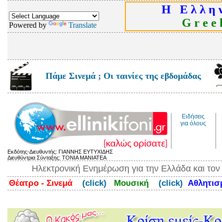
Η Ε λ λ η ν
G r e e k
Powered by
Translate
Πάμε Σινεμά ; Οι ταινίες της εβδομάδας
Ειδήσεις
για όλους
Εκδότης-Διευθυντής: ΓΙΑΝΝΗΣ ΕΥΤΥΧΙΔΗΣ
Διευθύντρια Σύνταξης: ΤΟΝΙΑ ΜΑΝΙΑΤΕΑ
Ηλεκτρονική Ενημέρωση για την Ελλάδα και το
Θέατρο - Σινεμά
(click)
Μουσική
(click)
Αθλητι