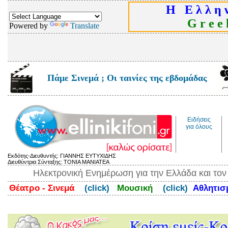
Η Ε λ λ η ν
G r e e k
Powered by
Translate
Πάμε Σινεμά ; Οι ταινίες της εβδομάδας
Ειδήσεις
για όλους
Εκδότης-Διευθυντής: ΓΙΑΝΝΗΣ ΕΥΤΥΧΙΔΗΣ
Διευθύντρια Σύνταξης: ΤΟΝΙΑ ΜΑΝΙΑΤΕΑ
Ηλεκτρονική Ενημέρωση για την Ελλάδα και το
Θέατρο - Σινεμά
(click)
Μουσική
(click)
Αθλητι