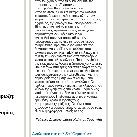
από τον χρόνο, πολιτικοί και διευθυντές
υπηρεσιών που ξέχασαν να
συνταξιοδοτηθούν, όλοι εκείνοι οι
«πολιτευτές», αλλά και οι πρωτοκλασάτοι
κομματάνθρωποι - «ιδιαίτεροι» όλων των
χώρων, που ...σταφίδωσε τα πρόσωπά τους
ο χρόνος, «γυρολόγοι των εκδηλώσεων»
ιδίως των εγκαινίων (μετα φαγητού
παρακαλώ), προσδοκώντας τουλάχιστον
δημοσιότητα, δεν λένε ακόμα να
εγκαταλείψουν, να αποτραβηχτούν
παραχωρώντας τις θέσεις τους σε νέους
ανθρώπους, ορεξάτους για δουλειά, πιο
δυνατούς να χαράξουν το μέλλον που
άλωστε τους ανήκει... ΔΕΝ είχε τελειώσει η
τελετή των εγκαινίων εκεί στα παρακάρλια
χωράφια και μελαγχόλησα. Πήρα τον δρόμο
της επιστροφής. Άραγε τι ζητούσα και γω εκεί;
Πάνε πάνω από τρεις δεκαετίες τώρα από την
πρώτη σύσκεψη που είχα παρακολουθήσει
τότε ως ρεπόρτερ της «Ελευθερίας» για την
δημιουργία της λίμνης αλλά και την (στα
χαρτιά ακόμη) εκτροπή του Αχελώου! Οι
παλιοί «παράγοντες» πρέπει να κλείσουν τον
κύκλο της ζωής τους στα κοινά. Κρίμα όμως,
γιατί από μόνοι τους δεν το κάνουν ποτέ οι
ίρωξη;
περισσότεροι. Η εξουσία είναι μια πλούσια
ερωμένη, κρατά ομήρους τους
«τσιμπιμένους» μαζί της. Οι μόνοι που
μπορούν να βάλουν τέλος σ´αυτές τις σχέσεις
είναι οι ψηφοφόροι. Κανείς άλλος...
νομίας
Γράφει ο Δημοσιογράφος Χρήστος Τσαντήλας
Αναλυτικά στη σελίδα "Θέματα" >>