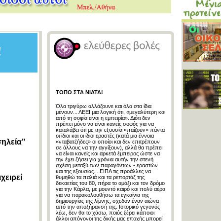
ΤΟΠΟ ΣΤΑ ΝΙΑΤΑ!
Όλα τριγύρω αλλάζουνε και όλα στα ίδια
μένουν... ΛΕΕΙ μια λογική ότι, «μεγαλύτερη και
από τη σοφία είναι η εμπειρία». Διότι δεν
πρέπει μόνο να είναι κανείς σοφός για να
καταλάβει ότι με την εξουσία «παίζουν» πάντα
οι ίδιοι και οι ίδιοι εραστές (κατά μια έννοια
σηλεία"
«νταβατζήδες» οι οποίοι και δεν επιτρέπουν
σε άλλους να την αγγίξουν), αλλά θα πρέπει
να είναι κανείς και αρκετά έμπειρος ώστε να
την έχει ζήσει για χρόνια αυτήν την στενή
σχέση μεταξύ των παραγόντων - εραστών
και της εξουσίας... ΕΙΠΑ τις προάλλες να
χειρεί
θυμηθώ τα παλιά και τα ρεπορτάζ της
δεκαετίας του 80, πήρα το αμάξι και τον δρόμο
για την Κάρλα, με μουντό καιρό και πολύ αέρα
για να παρακολουθήσω τα εγκαίνια της
δημιουργίας της λίμνης, σχεδόν έναν αιώνα
από την αποξήρανσή της. Ιστορικό γεγονός
λέω, δεν θα το χάσω, ποιός ξέρει κάποιοι
άλλοι απόγονοι της δικής μας εποχής μπορεί