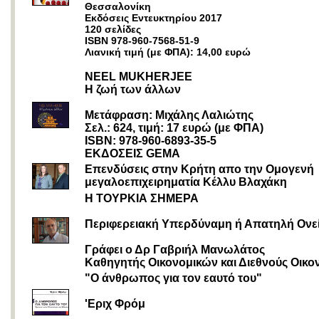
Θεσσαλονίκη
Εκδόσεις Εντευκτηρίου 2017
120 σελίδες
ISBN 978-960-7568-51-9
Λιανική τιμή (με ΦΠΑ): 14,00 ευρώ
NEEL MUKHERJEE
Η ζωή των άλλων
Μετάφραση: Μιχάλης Λαλιώτης
Σελ.: 624, τιμή: 17 ευρώ (με ΦΠΑ)
ISBN: 978-960-6893-35-5
ΕΚΔΟΣΕΙΣ GEMA
Επενδύσεις στην Κρήτη απο την Ομογενή
μεγαλοεπιχειρηματία Κέλλυ Βλαχάκη
Η ΤΟΥΡΚΙΑ ΣΗΜΕΡΑ
Περιφερειακή Υπερδύναμη ή Απατηλή Ονε
Γράφει ο Δρ Γαβριήλ Μανωλάτος
Καθηγητής Οικονομικών και Διεθνούς Οικο
"Ο άνθρωπος για τον εαυτό του"
'Εριχ Φρόμ