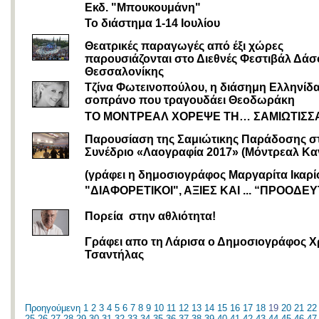
Εκδ. "Μπουκουμάνη"
Το διάστημα 1-14 Ioυλίου
Θεατρικές παραγωγές από έξι χώρες
παρουσιάζονται στο Διεθνές Φεστιβάλ Δάσ
Θεσσαλονίκης
Τζίνα Φωτεινοπούλου, η διάσημη Ελληνίδ
σοπράνο που τραγουδάει Θεοδωράκη
ΤΟ ΜΟΝΤΡΕΑΛ ΧΟΡΕΨΕ ΤΗ… ΣΑΜΙΩΤΙΣΣ
Παρουσίαση της Σαμιώτικης Παράδοσης σ
Συνέδριο «Λαογραφία 2017» (Μόντρεαλ Κα
(γράφει η δημοσιογράφος Μαργαρίτα Ικαρί
"ΔΙΑΦΟΡΕΤΙΚΟΙ", ΑΞΙΕΣ ΚΑΙ ... “ΠΡΟΟΔΕΥ
Πορεία στην αθλιότητα!
Γράφει απο τη Λάρισα ο Δημοσιογράφος Χ
Τσαντήλας
Προηγούμενη
1
2
3
4
5
6
7
8
9
10
11
12
13
14
15
16
17
18
19
20
21
22
25
26
27
28
29
30
31
32
33
34
35
36
37
38
39
40
41
42
43
44
45
46
47