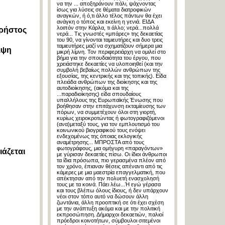
να την ... αποξηράνουν πάλι, ψάχνοντας
ίσως για λύσεις σε θέματα διατροφικών
αναγκών, ή ό,τι άλλο τέλος πάντων θα έχει
ανάγκη ο τόπος και εκείνη η γενιά. ΕΙΔΑ
λοιπόν στην Κάρλα, τι άλλο; νερά...πολλά
Χρήστος
νερά... Τις γνωστές «μπάρες» της δεκαετίας
του 90, να γίνονται ταμιευτήρες και δυο τρεις
ταμιευτήρες μαζί να σχηματίζουν σήμερα μια
ιψη
μικρή λίμνη. Τον περιφερειάρχη να ομιλεί στο
βήμα για την σπουδαιότητα του έργου, που
χρειάστηκε δεκαετίες να υλοποιηθεί (και την
συμβολή βεβαίως πολλών ανθρώπων της
εξουσίας, της κεντρικής και της τοπικής). Είδα
πλειάδα ανθρώπων της διοίκησης και της
αυτοδιοίκησης, (ακόμα και της
...παραδιοίκησης) είδα σπουδαίους
υπαλλήλους της Ευρωπαϊκής Ένωσης που
βοήθησαν στην επιτάχυνση εκταμίευσης των
πόρων, να συμμετέχουν όλοι στη γιορτή,
κυρίως χειροκροτώντας ή φωτογραφιζόμενοι
(ανα)μεταξύ τους, για τον εμπλουτισμό του
κοινωνικού βιογραφικού τους ενόψει
ενδεχομένως της όποιας εκλογικής
αναμέτρησης... ΜΠΡΟΣΤΑ από τους
φωτογράφους, μια ομήγυρη «παραγόντων»
ιάζεται
με γύρισαν δεκαετίες πίσω. Οι ίδιοι άνθρωποι
τα ίδια πρόσωπα, πιο γερασμένα πλέον από
τον χρόνο, έπιαναν θέσεις απέναντι από τις
κάμερες με μια μαεστρία επαγγελματική, που
απέκτησαν από την πολυετή ενασχολησή
τους με τα κοινά. Πάει λέω...Ή εγώ γέρασα
και τους βλέπω όλους ίδιους, ή δεν υπάρχουν
νέοι στον τόπο αυτό να δώσουν άλλη
ζωντάνια, άλλη προοπτική σε ότι έχει σχέση
με την ανάπτυξη ακόμα και με την πολιτική
εκπροσώπηση. Δήμαρχοι δεκαετιών, παλιοί
πρόεδροι κοινοτήτων, σύμβουλοι σιτεμένοι