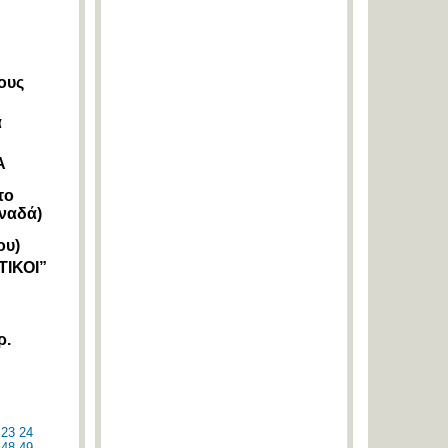
ους
α
Α
το
ναδά)
ου)
ΤΙΚΟΙ”
ρ.
23
24
48
49