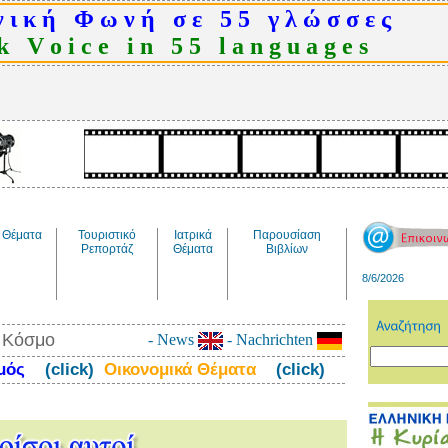
 ι κ ή Φ ω ν ή σ ε 5 5 γ λ ώ σ σ ε ς
 V o i c e i n 5 5 l a n g u a g e s
Θέματα
Τουριστικό
Ιατρικά
Παρουσίαση
Ρεπορτάζ
Θέματα
Βιβλίων
8/6/2026
ν Κόσμο
- News
- Nachrichten
σμός
(click)
Οικονομικά Θέματα
(click)