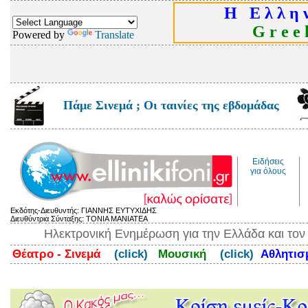
Η Ε λ λ η ν
G r e e k
Powered by
Translate
Πάμε Σινεμά ; Οι ταινίες της εβδομάδας
Ειδήσεις
για όλους
Εκδότης-Διευθυντής: ΓΙΑΝΝΗΣ ΕΥΤΥΧΙΔΗΣ
Διευθύντρια Σύνταξης: ΤΟΝΙΑ ΜΑΝΙΑΤΕΑ
Ηλεκτρονική Ενημέρωση για την Ελλάδα και το
Θέατρο - Σινεμά
(click)
Μουσική
(click)
Αθλητι