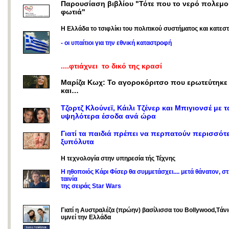
Παρουσίαση βιβλίου "Τότε που το νερό πολεμο
φωτιά"
Η Ελλάδα το τσιφλίκι του πολιτικού συστήματος και κατεσ
- οι υπαίτιοι για την εθνική καταστροφή
....φτιάχνει το δικό της κρασί
Μαρίζα Κωχ: Το αγοροκόριτσο που ερωτεύτηκε
και…
Τζορτζ Κλούνεϊ, Κάιλι Τζένερ και Μπιγιονσέ με τ
υψηλότερα έσοδα ανά ώρα
Γιατί τα παιδιά πρέπει να περπατούν περισσότ
ξυπόλυτα
Η τεχνολογία στην υπηρεσία τής Τέχνης
Η ηθοποιός Κάρι Φίσερ θα συμμετάσχει.... μετά θάνατον, στ
ταινία
της σειράς Star Wars
Γιατί η Αυστραλέζα (πρώην) βασίλισσα του Bollywood,Tάνι
υμνεί την Ελλάδα