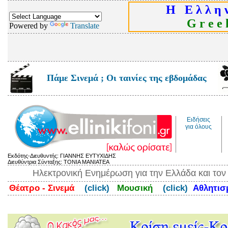
Η Ε λ λ η ν
G r e e k
Powered by
Translate
Πάμε Σινεμά ; Οι ταινίες της εβδομάδας
Ειδήσεις
για όλους
Εκδότης-Διευθυντής: ΓΙΑΝΝΗΣ ΕΥΤΥΧΙΔΗΣ
Διευθύντρια Σύνταξης: ΤΟΝΙΑ ΜΑΝΙΑΤΕΑ
Ηλεκτρονική Ενημέρωση για την Ελλάδα και το
Θέατρο - Σινεμά
(click)
Μουσική
(click)
Αθλητι