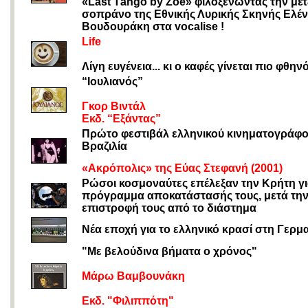
«Last Τango by Zoe» φιλοξενώντας την μέτ
σοπράνο της Εθνικής Λυρικής Σκηνής Ελέ
Βουδουράκη στα vocalise !
Life
Λίγη ευγένεια... κι ο καφές γίνεται πιο φθην
“Ιουλιανός”
Γκορ Βιντάλ
Εκδ. “Εξάντας”
Πρώτο φεστιβάλ ελληνικού κινηματογράφο
Βραζιλία
«Ακρόπολις» της Εύας Στεφανή (2001)
Ρώσοι κοσμοναύτες επέλεξαν την Κρήτη γι
πρόγραμμα αποκατάστασής τους, μετά τη
επιστροφή τους από το διάστημα
Νέα εποχή για το ελληνικό κρασί στη Γερμ
"Με βελούδινα βήματα ο χρόνος"
Μάρω Βαμβουνάκη
Εκδ. "Φιλιππότη"