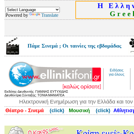
Η Ε λ λ η ν
G r e e k
Powered by
Translate
Πάμε Σινεμά ; Οι ταινίες της εβδομάδας
Ειδήσεις
για όλους
Εκδότης-Διευθυντής: ΓΙΑΝΝΗΣ ΕΥΤΥΧΙΔΗΣ
Διευθύντρια Σύνταξης: ΤΟΝΙΑ ΜΑΝΙΑΤΕΑ
Ηλεκτρονική Ενημέρωση για την Ελλάδα και το
Θέατρο - Σινεμά
(click)
Μουσική
(click)
Αθλητι