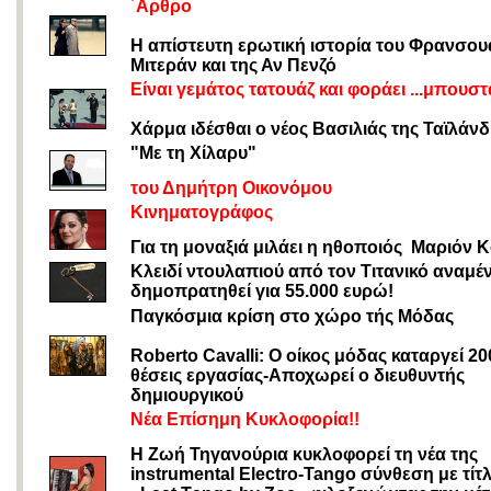
΄Αρθρο
Η απίστευτη ερωτική ιστορία του Φρανσου
Μιτεράν και της Αν Πενζό
Είναι γεμάτος τατουάζ και φοράει ...μπουστ
Χάρμα ιδέσθαι ο νέος Βασιλιάς της Ταϊλάν
"Με τη Χίλαρυ"
του Δημήτρη Οικονόμου
Κινηματογράφος
Για τη μοναξιά μιλάει η ηθοποιός Μαριόν Κ
Κλειδί ντουλαπιού από τον Τιτανικό αναμέν
δημοπρατηθεί για 55.000 ευρώ!
Παγκόσμια κρίση στο χώρο τής Μόδας
Roberto Cavalli: Ο οίκος μόδας καταργεί 20
θέσεις εργασίας-Αποχωρεί ο διευθυντής
δημιουργικού
Νέα Επίσημη Κυκλοφορία!!
Η Zωή Τηγανούρια κυκλοφορεί τη νέα της
instrumental Electro-Tango σύνθεση με τίτ