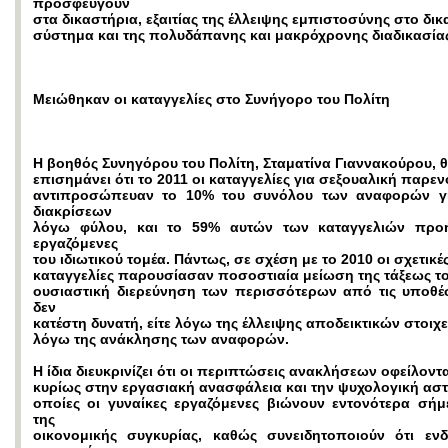
προσφεύγουν
στα δικαστήρια, εξαιτίας της έλλειψης εμπιστοσύνης στο δικ
σύστημα και της πολυδάπανης και μακρόχρονης διαδικασία
Μειώθηκαν οι καταγγελίες στο Συνήγορο του Πολίτη
Η βοηθός Συνηγόρου του Πολίτη, Σταματίνα Γιαννακούρου, 
επισημάνει ότι το 2011 οι καταγγελίες για σεξουαλική παρε
αντιπροσώπευαν το 10% του συνόλου των αναφορών γι
διακρίσεων
λόγω φύλου, και το 59% αυτών των καταγγελιών προ
εργαζόμενες
του ιδιωτικού τομέα. Πάντως, σε σχέση με το 2010 οι σχετικέ
καταγγελίες παρουσίασαν ποσοστιαία μείωση της τάξεως το
ουσιαστική διερεύνηση των περισσότερων από τις υποθέσ
δεν
κατέστη δυνατή, είτε λόγω της έλλειψης αποδεικτικών στοιχεί
λόγω της ανάκλησης των αναφορών.
Η ίδια διευκρινίζει ότι οι περιπτώσεις ανακλήσεων οφείλοντα
κυρίως στην εργασιακή ανασφάλεια και την ψυχολογική αστά
οποίες οι γυναίκες εργαζόμενες βιώνουν εντονότερα σή
της
οικονομικής συγκυρίας, καθώς συνειδητοποιούν ότι ενδ