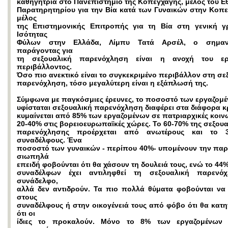
καθηγήτρια στο Πανεπιστήμιο της Κοπεγχάγης, μέλος του Ε
Παρατηρητηρίου για την Βία κατά των Γυναικών στην Κοπε
μέλος
της Επιστημονικής Επιτροπής για τη Βία στη γενική γ
Ισότητας
Φύλων στην Ελλάδα, Λίμπυ Τατά Αρσέλ, ο σημαντ
παράγοντας για
τη σεξουαλική παρενόχληση είναι η ανοχή του ερ
περιβάλλοντος.
Όσο πιο ανεκτικό είναι το συγκεκριμένο περιβάλλον στη σε
παρενόχληση, τόσο μεγαλύτερη είναι η εξάπλωσή της.
Σύμφωνα με παγκόσμιες έρευνες, το ποσοστό των εργαζομ
υφίσταται σεξουαλική παρενόχληση διαφέρει στα διάφορα κ
κυμαίνεται από 85% των εργαζομένων σε πατριαρχικές κοιν
20-40% στις βορειοευρωπαϊκές χώρες. Το 60-70% της σεξουα
παρενόχλησης προέρχεται από ανωτέρους και το
συναδέλφους. Ένα
ποσοστό των γυναικών - περίπου 40%- υπομένουν την πα
σιωπηλά
επειδή φοβούνται ότι θα χάσουν τη δουλειά τους, ενώ το 44
συναδέλφων έχει αντιληφθεί τη σεξουαλική παρενό
συνάδελφο,
αλλά δεν αντιδρούν. Τα πιο πολλά θύματα φοβούνται να
στους
συναδέλφους ή στην οικογένειά τους από φόβο ότι θα κατ
ότι οι
ίδιες το προκαλούν. Μόνο το 8% των εργαζομένων 