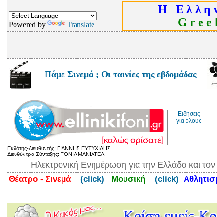
Η Ε λ λ η ν
G r e e k
Powered by
Translate
Πάμε Σινεμά ; Οι ταινίες της εβδομάδας
Ειδήσεις
για όλους
Εκδότης-Διευθυντής: ΓΙΑΝΝΗΣ ΕΥΤΥΧΙΔΗΣ
Διευθύντρια Σύνταξης: ΤΟΝΙΑ ΜΑΝΙΑΤΕΑ
Ηλεκτρονική Ενημέρωση για την Ελλάδα και το
Θέατρο - Σινεμά
(click)
Μουσική
(click)
Αθλητι