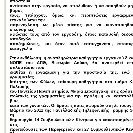
υποστούν
αντίποινα στην εργασία, να απολυθούν ή να ασκηθούν μη
βάρος
τους. Υπάρχουν, όμως, και περιπτώσεις εργαζόμ
επικαλούνται την
παρενόχληση ως μέσο πίεσης για να ικανοποιηθο
οικονομικές
αξιώσεις τους από τον εργοδότη, όπως καταβολή δεδο
αποδοχών,
αποζημιώσεις, και όταν αυτό επιτυγχάνεται, αποσύ
καταγγελία.
Στην εκδήλωση, η αναπληρώτρια καθηγήτρια εργατικού δικα
ΝΟΠΕ του ΑΠΘ, Βικτωρία Δούκα, θα αναφερθεί στ
οπλοστάσιο που
διαθέτει η εργαζόμενη για την προστασία της, ενώ 
γραμματέας
Ισότητας των Φύλων, επίκουρη καθηγήτρια στο τμήμα Κ
Πολιτικής
του Παντείου Πανεπιστημίου, Μαρία Στρατηγάκη, στις δράσει
πολιτικές της γραμματείας για την πρόληψη και καταπολ
βίας
κατά των γυναικών. Οι δράσεις αυτές αφορούν στη λειτουργ
Μάρτιο του 2011 της Πανελλαδικής Τηλεφωνικής Γραμμής S
τη
δημιουργία 14 Συμβουλευτικών Κέντρων για κακοποιημένες
στις
πρωτεύουσες των Περιφερειών και 27 Συμβουλευτικών Κέ