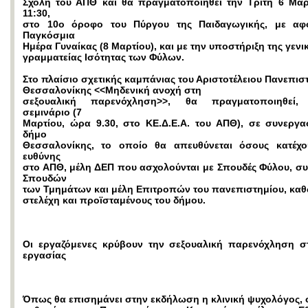
Σχολή του ΑΠΘ και θα πραγματοποιηθεί την Τρίτη 6 Μαρτ
11:30,
στο 10ο όροφο του Πύργου της Παιδαγωγικής, με αφ
Παγκόσμια
Ημέρα Γυναίκας (8 Μαρτίου), και με την υποστήριξη της γενι
γραμματείας Ισότητας των Φύλων.
Στο πλαίσιο σχετικής καμπάνιας του Αριστοτέλειου Πανεπισ
Θεσσαλονίκης <<Μηδενική ανοχή στη
σεξουαλική παρενόχληση>>, θα πραγματοποιηθεί, 
σεμινάριο (7
Μαρτίου, ώρα 9.30, στο ΚΕ.Δ.Ε.Α. του ΑΠΘ), σε συνεργα
δήμο
Θεσσαλονίκης, το οποίο θα απευθύνεται όσους κατέχο
ευθύνης
στο ΑΠΘ, μέλη ΔΕΠ που ασχολούνται με Σπουδές Φύλου, σ
Σπουδών
των Τμημάτων και μέλη Επιτροπών του πανεπιστημίου, καθ
στελέχη και προϊσταμένους του δήμου.
Οι εργαζόμενες κρύβουν την σεξουαλική παρενόχληση 
εργασίας
Όπως θα επισημάνει στην εκδήλωση η κλινική ψυχολόγος, 