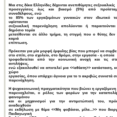
Μια στις δέκα Ελληνίδες δέχονται ανεπιθύμητες σεξουαλικές
προσεγγίσεις έως και βιασμό (5%) από προϊστα
συναδέλφους, ενώ
το 85% των εργαζομένων γυναικών στον ιδιωτικό τ
υφίστανται
σεξουαλική παρενόχληση απολύονται ή παραιτούνται
δημόσιο τομέα
μετατίθενται σε άλλο τμήμα, τη στιγμή που ο θύτης δεν 
καμιά
επίπτωση.
Πρόκειται για μία μορφή έμφυλης βίας που μπορεί να συμβε
στο σπίτι, στο σχολείο, στο δρόμο, στην εργασία - η οποία
τροφοδοτείται από την κοινωνική ανοχή και τις στε
αντιλήψεις,
ενώ εξακολουθεί να αποτελεί μια <<αθέατη>> κατάσταση, κ
χώρο
εργασίας, όπου υπάρχει άγνοια για το τι ακριβώς συνιστά σ
παρενόχληση.
Η ψυχοκοινωνική πραγματικότητα που βιώνει η εργαζόμενη
παρενοχλείται, ο ρόλος των φορέων για την καταπολ
φαινομένου
και οι μηχανισμοί για την αντιμετώπισή του, πρόκ
αναδειχθούν
σε εκδήλωση με θέμα <<Μη φοβάσαι, μίλα...>> που διορ
Παιδαγωγική