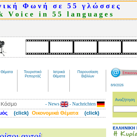
 ι κ ή Φ ω ν ή σ ε 5 5 γ λ ώ σ σ ε ς
 V o i c e i n 5 5 l a n g u a g e s
Θέματα
Τουριστικό
Ιατρικά
Παρουσίαση
Ρεπορτάζ
Θέματα
Βιβλίων
8/9/2026
ν Κόσμο
- News
- Nachrichten
σμός
(click)
Οικονομικά Θέματα
(click)