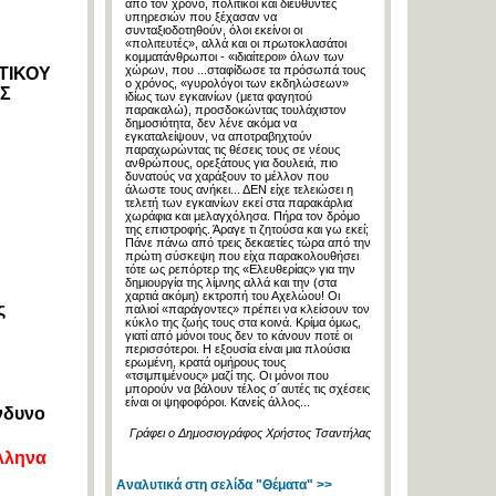
από τον χρόνο, πολιτικοί και διευθυντές
υπηρεσιών που ξέχασαν να
συνταξιοδοτηθούν, όλοι εκείνοι οι
«πολιτευτές», αλλά και οι πρωτοκλασάτοι
κομματάνθρωποι - «ιδιαίτεροι» όλων των
χώρων, που ...σταφίδωσε τα πρόσωπά τους
ΤΙΚΟΥ
ο χρόνος, «γυρολόγοι των εκδηλώσεων»
Σ
ιδίως των εγκαινίων (μετα φαγητού
παρακαλώ), προσδοκώντας τουλάχιστον
δημοσιότητα, δεν λένε ακόμα να
εγκαταλείψουν, να αποτραβηχτούν
παραχωρώντας τις θέσεις τους σε νέους
ανθρώπους, ορεξάτους για δουλειά, πιο
δυνατούς να χαράξουν το μέλλον που
άλωστε τους ανήκει... ΔΕΝ είχε τελειώσει η
τελετή των εγκαινίων εκεί στα παρακάρλια
χωράφια και μελαγχόλησα. Πήρα τον δρόμο
της επιστροφής. Άραγε τι ζητούσα και γω εκεί;
Πάνε πάνω από τρεις δεκαετίες τώρα από την
πρώτη σύσκεψη που είχα παρακολουθήσει
τότε ως ρεπόρτερ της «Ελευθερίας» για την
δημιουργία της λίμνης αλλά και την (στα
χαρτιά ακόμη) εκτροπή του Αχελώου! Οι
ς
παλιοί «παράγοντες» πρέπει να κλείσουν τον
κύκλο της ζωής τους στα κοινά. Κρίμα όμως,
γιατί από μόνοι τους δεν το κάνουν ποτέ οι
περισσότεροι. Η εξουσία είναι μια πλούσια
ερωμένη, κρατά ομήρους τους
«τσιμπιμένους» μαζί της. Οι μόνοι που
μπορούν να βάλουν τέλος σ´αυτές τις σχέσεις
είναι οι ψηφοφόροι. Κανείς άλλος...
νδυνο
Γράφει ο Δημοσιογράφος Χρήστος Τσαντήλας
Ελληνα
Αναλυτικά στη σελίδα "Θέματα" >>