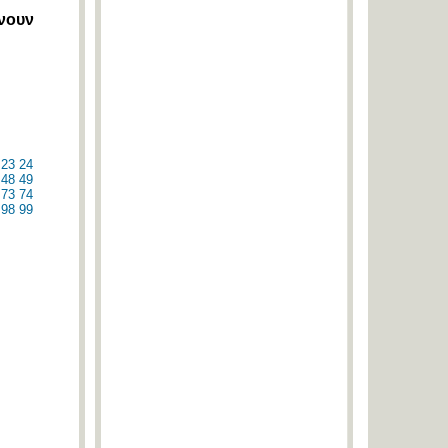
άνουν
23
24
48
49
73
74
98
99