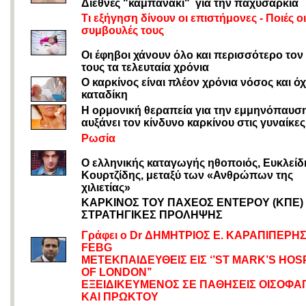
Διεθνές "καμπανάκι" για την παχυσαρκία
Τι εξήγηση δίνουν οι επιστήμονες - Ποιές οι
συμβουλές τους
Οι έφηβοι χάνουν όλο και περισσότερο τον
τους τα τελευταία χρόνια
Ο καρκίνος είναι πλέον χρόνια νόσος και όχ
καταδίκη
Η ορμονική θεραπεία για την εμμηνόπαυσ
αυξάνει τον κίνδυνο καρκίνου στις γυναίκες
Ρωσία
Ο ελληνικής καταγωγής ηθοποιός, Ευκλείδ
Κουρτζίδης, μεταξύ των «Ανθρώπων της
χιλιετίας»
ΚΑΡΚΙΝΟΣ ΤΟΥ ΠΑΧΕΟΣ ΕΝΤΕΡΟΥ (ΚΠΕ)
ΣΤΡΑΤΗΓΙΚΕΣ ΠΡΟΛΗΨΗΣ
Γράφει ο Dr ΔΗΜΗΤΡΙΟΣ Ε. ΚΑΡΑΠΙΠΕΡΗΣ
FEBG
ΜΕΤΕΚΠΑΙΔΕΥΘΕΙΣ ΕΙΣ ‘’ST MARK’S HOS
OF LONDON’’
ΕΞΕΙΔΙΚΕΥΜΕΝΟΣ ΣΕ ΠΑΘΗΣΕΙΣ ΟΙΣΟΦΑ
ΚΑΙ ΠΡΩΚΤΟΥ