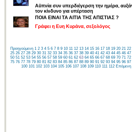
Αϋπνία συν υπερδιέγερση την ημέρα, αυξ
τον κίνδυνο για υπέρταση
ΠΟΙΑ ΕΙΝΑΙ ΤΑ ΑΙΤΙΑ ΤΗΣ ΑΠΙΣΤΙΑΣ ?
Γράφει η Ευη Κυράνα, σεξολόγος
Προηγούμενη
1
2
3
4
5
6
7
8
9
10
11
12
13
14
15
16
17
18
19
20
21
22
25
26
27
28
29
30
31
32
33
34
35
36
37
38
39
40
41
42
43
44
45
46
47
50
51
52
53
54
55
56
57
58
59
60
61
62
63
64
65
66
67
68
69
70
71
72
75
76
77
78
79
80
81
82
83
84
85
86
87
88
89
90
91
92
93
94
95
96
97
100
101
102
103
104
105
106
107
108
109
110
111
112
Επόμενη