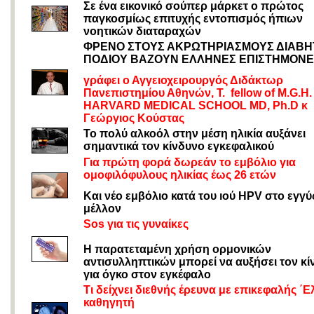
Σε ένα εικονικό σούπερ μάρκετ ο πρώτος
παγκοσμίως επιτυχής εντοπισμός ήπιων
νοητικών διαταραχών
ΦΡΕΝΟ ΣΤΟΥΣ ΑΚΡΩΤΗΡΙΑΣΜΟΥΣ ΔΙΑΒΗ
ΠΟΔΙΟΥ ΒΑΖΟΥΝ ΕΛΛΗΝΕΣ ΕΠΙΣΤΗΜΟΝΕ
γράφει ο Αγγειοχειρουργός Διδάκτωρ
Πανεπιστημίου Αθηνών, T. fellow of M.G.H.
HARVARD MEDICAL SCHOOL MD, Ph.D κ
Γεώργιος Κούστας
Το πολύ αλκοόλ στην μέση ηλικία αυξάνει
σημαντικά τον κίνδυνο εγκεφαλικού
Για πρώτη φορά δωρεάν το εμβόλιο για
ομοφιλόφυλους ηλικίας έως 26 ετών
Και νέο εμβόλιο κατά του ıού ΗPV στο εγγύ
μέλλον
Sos για τις γυναίκες
Η παρατεταμένη χρήση ορμονικών
αντισυλληπτικών μπορεί να αυξήσει τον κί
για όγκο στον εγκέφαλο
Τι δείχνει διεθνής έρευνα με επικεφαλής ΄
καθηγητή