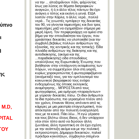
να την ... αποξηράνουν πάλι, ψάχνοντας
ίσως για λύσεις σε θέματα διατροφικών
αναγκών, ή ό,τι άλλο τέλος πάντων θα έχει
ανάγκη ο τόπος και εκείνη η γενιά. ΕΙΔΑ
λοιπόν στην Κάρλα, τι άλλο; νερά...πολλά
νερά... Τις γνωστές «μπάρες» της δεκαετίας
 ύπνο
του 90, να γίνονται ταμιευτήρες και δυο τρεις
ταμιευτήρες μαζί να σχηματίζουν σήμερα μια
μικρή λίμνη. Τον περιφερειάρχη να ομιλεί στο
βήμα για την σπουδαιότητα του έργου, που
ι
χρειάστηκε δεκαετίες να υλοποιηθεί (και την
συμβολή βεβαίως πολλών ανθρώπων της
εξουσίας, της κεντρικής και της τοπικής). Είδα
η
πλειάδα ανθρώπων της διοίκησης και της
αυτοδιοίκησης, (ακόμα και της
...παραδιοίκησης) είδα σπουδαίους
υπαλλήλους της Ευρωπαϊκής Ένωσης που
βοήθησαν στην επιτάχυνση εκταμίευσης των
πόρων, να συμμετέχουν όλοι στη γιορτή,
κυρίως χειροκροτώντας ή φωτογραφιζόμενοι
ης
(ανα)μεταξύ τους, για τον εμπλουτισμό του
κοινωνικού βιογραφικού τους ενόψει
ενδεχομένως της όποιας εκλογικής
αναμέτρησης... ΜΠΡΟΣΤΑ από τους
φωτογράφους, μια ομήγυρη «παραγόντων»
με γύρισαν δεκαετίες πίσω. Οι ίδιοι άνθρωποι
τα ίδια πρόσωπα, πιο γερασμένα πλέον από
τον χρόνο, έπιαναν θέσεις απέναντι από τις
 M.D,
κάμερες με μια μαεστρία επαγγελματική, που
απέκτησαν από την πολυετή ενασχολησή
τους με τα κοινά. Πάει λέω...Ή εγώ γέρασα
PITAL
και τους βλέπω όλους ίδιους, ή δεν υπάρχουν
νέοι στον τόπο αυτό να δώσουν άλλη
ζωντάνια, άλλη προοπτική σε ότι έχει σχέση
ΓΟΥ
με την ανάπτυξη ακόμα και με την πολιτική
εκπροσώπηση. Δήμαρχοι δεκαετιών, παλιοί
πρόεδροι κοινοτήτων, σύμβουλοι σιτεμένοι