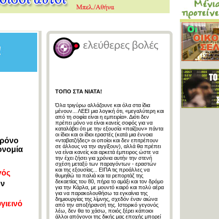
ΤΟΠΟ ΣΤΑ ΝΙΑΤΑ!
Όλα τριγύρω αλλάζουνε και όλα στα ίδια
μένουν... ΛΕΕΙ μια λογική ότι, «μεγαλύτερη και
από τη σοφία είναι η εμπειρία». Διότι δεν
πρέπει μόνο να είναι κανείς σοφός για να
καταλάβει ότι με την εξουσία «παίζουν» πάντα
οι ίδιοι και οι ίδιοι εραστές (κατά μια έννοια
χρόνο
«νταβατζήδες» οι οποίοι και δεν επιτρέπουν
σε άλλους να την αγγίξουν), αλλά θα πρέπει
ονομία
να είναι κανείς και αρκετά έμπειρος ώστε να
την έχει ζήσει για χρόνια αυτήν την στενή
σχέση μεταξύ των παραγόντων - εραστών
και της εξουσίας... ΕΙΠΑ τις προάλλες να
γός
θυμηθώ τα παλιά και τα ρεπορτάζ της
δεκαετίας του 80, πήρα το αμάξι και τον δρόμο
ον
για την Κάρλα, με μουντό καιρό και πολύ αέρα
για να παρακολουθήσω τα εγκαίνια της
δημιουργίας της λίμνης, σχεδόν έναν αιώνα
υγιεινό
από την αποξήρανσή της. Ιστορικό γεγονός
λέω, δεν θα το χάσω, ποιός ξέρει κάποιοι
άλλοι απόγονοι της δικής μας εποχής μπορεί