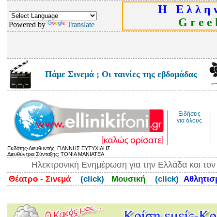
Η Ε λ λ η ν
G r e e k
Powered by
Translate
Πάμε Σινεμά ; Οι ταινίες της εβδομάδας
Ειδήσεις
για όλους
Εκδότης-Διευθυντής: ΓΙΑΝΝΗΣ ΕΥΤΥΧΙΔΗΣ
Διευθύντρια Σύνταξης: ΤΟΝΙΑ ΜΑΝΙΑΤΕΑ
Ηλεκτρονική Ενημέρωση για την Ελλάδα και το
Θέατρο - Σινεμά
(click)
Μουσική
(click)
Αθλητι