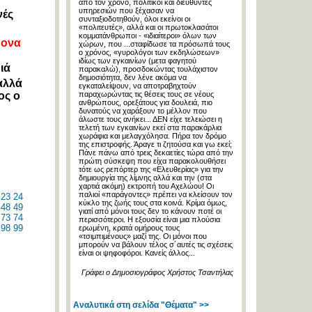
από τον χρόνο, πολιτικοί και διευθυντές
υπηρεσιών που ξέχασαν να
νές
συνταξιοδοτηθούν, όλοι εκείνοι οι
«πολιτευτές», αλλά και οι πρωτοκλασάτοι
κομματάνθρωποι - «ιδιαίτεροι» όλων των
μονα
χώρων, που ...σταφίδωσε τα πρόσωπά τους
ο χρόνος, «γυρολόγοι των εκδηλώσεων»
ιδίως των εγκαινίων (μετα φαγητού
ιά
παρακαλώ), προσδοκώντας τουλάχιστον
δημοσιότητα, δεν λένε ακόμα να
αλλά
εγκαταλείψουν, να αποτραβηχτούν
ος ο
παραχωρώντας τις θέσεις τους σε νέους
ανθρώπους, ορεξάτους για δουλειά, πιο
δυνατούς να χαράξουν το μέλλον που
άλωστε τους ανήκει... ΔΕΝ είχε τελειώσει η
τελετή των εγκαινίων εκεί στα παρακάρλια
χωράφια και μελαγχόλησα. Πήρα τον δρόμο
της επιστροφής. Άραγε τι ζητούσα και γω εκεί;
Πάνε πάνω από τρεις δεκαετίες τώρα από την
πρώτη σύσκεψη που είχα παρακολουθήσει
τότε ως ρεπόρτερ της «Ελευθερίας» για την
δημιουργία της λίμνης αλλά και την (στα
χαρτιά ακόμη) εκτροπή του Αχελώου! Οι
παλιοί «παράγοντες» πρέπει να κλείσουν τον
23
24
κύκλο της ζωής τους στα κοινά. Κρίμα όμως,
48
49
γιατί από μόνοι τους δεν το κάνουν ποτέ οι
73
74
περισσότεροι. Η εξουσία είναι μια πλούσια
98
99
ερωμένη, κρατά ομήρους τους
«τσιμπιμένους» μαζί της. Οι μόνοι που
μπορούν να βάλουν τέλος σ´αυτές τις σχέσεις
είναι οι ψηφοφόροι. Κανείς άλλος...
Γράφει ο Δημοσιογράφος Χρήστος Τσαντήλας
Αναλυτικά στη σελίδα "Θέματα" >>