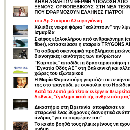
ΚΗΛΗ ΑΘΛΗΤΩΝ-ΘΕΡΜΗ ΥΠΟΔΟΧΗ ΑΠΟ
ΞΕΝΟΥΣ ΟΡΘΟΠΕΔΙΚΟΥΣ ΣΤΗ ΝΕΑ ΤΕΧΝ
ΠΟΥ ΕΦΑΡΜΟΖΟΥΝ ΕΛΛΗΝΕΣ ΓΙΑΤΡΟΙ
του Δρ Σταύρου Αλευρογιάννη
Χιλιάδες νεκρά ψάρια "καλύπτουν" την λίμ
Ισμαρίδα
Σκάφος εξολοκλήρου από ανθρακόνημα (c
fiber), κατασκεύασε η εταιρεία TRYGONS A
Τα σοβαρά οικονομικά προβλήματα μειώνο
διανοητικές ικανότητες των ανθρώπων
“Καρπούς” αποδίδει η δραστηριοποίηση τ
“Εγνατία Οδός ΑΕ” στη Βαλκανική και άλλε
χώρες του εξωτερικού
Η Μαρία Φαραντούρη γιορτάζει τα πενήντα
της στο τραγούδι, με συναυλία στο Ηρώδει
Κατά τα λοιπά μιά τέτοια ενέργεια θεωρείτα
διεθνώς "έγκλημα κατά τής ανθρωπότητας"
Δικαστήριο στη Βρετανία αποφάσισε να
στειρωθεί ένας 36χρονος διανοητικά ανάπ
άνδρας "για το συμφέρον του"
Το κακάο βοηθά τους ηλικιωμένους να έχου
μνήμη