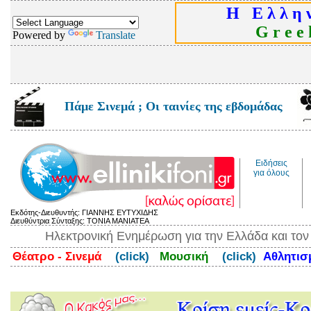
Η Ε λ λ η ν
G r e e k
Powered by
Translate
Πάμε Σινεμά ; Οι ταινίες της εβδομάδας
Ειδήσεις
για όλους
Εκδότης-Διευθυντής: ΓΙΑΝΝΗΣ ΕΥΤΥΧΙΔΗΣ
Διευθύντρια Σύνταξης: ΤΟΝΙΑ ΜΑΝΙΑΤΕΑ
Ηλεκτρονική Ενημέρωση για την Ελλάδα και το
Θέατρο - Σινεμά
(click)
Μουσική
(click)
Αθλητι