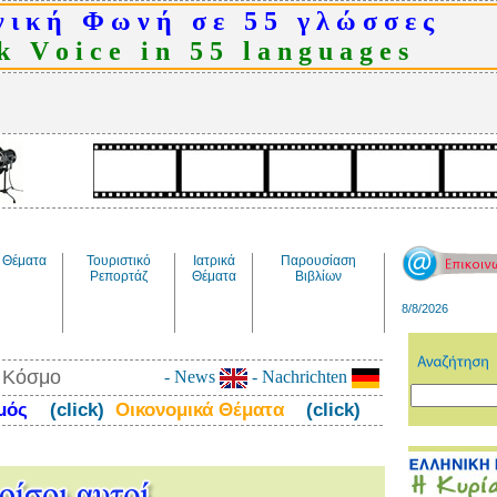
 ι κ ή Φ ω ν ή σ ε 5 5 γ λ ώ σ σ ε ς
 V o i c e i n 5 5 l a n g u a g e s
Θέματα
Τουριστικό
Ιατρικά
Παρουσίαση
Ρεπορτάζ
Θέματα
Βιβλίων
8/8/2026
ν Κόσμο
- News
- Nachrichten
σμός
(click)
Οικονομικά Θέματα
(click)