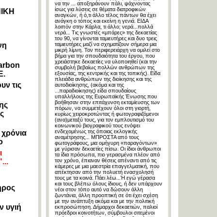
να την ... αποξηράνουν πάλι, ψάχνοντας
ίσως για λύσεις σε θέματα διατροφικών
ΙΚΗ
αναγκών, ή ό,τι άλλο τέλος πάντων θα έχει
ανάγκη ο τόπος και εκείνη η γενιά. ΕΙΔΑ
λοιπόν στην Κάρλα, τι άλλο; νερά...πολλά
νερά... Τις γνωστές «μπάρες» της δεκαετίας
του 90, να γίνονται ταμιευτήρες και δυο τρεις
νη
ταμιευτήρες μαζί να σχηματίζουν σήμερα μια
μικρή λίμνη. Τον περιφερειάρχη να ομιλεί στο
βήμα για την σπουδαιότητα του έργου, που
χρειάστηκε δεκαετίες να υλοποιηθεί (και την
arbon
συμβολή βεβαίως πολλών ανθρώπων της
E.
εξουσίας, της κεντρικής και της τοπικής). Είδα
πλειάδα ανθρώπων της διοίκησης και της
υν τις
αυτοδιοίκησης, (ακόμα και της
...παραδιοίκησης) είδα σπουδαίους
υπαλλήλους της Ευρωπαϊκής Ένωσης που
βοήθησαν στην επιτάχυνση εκταμίευσης των
ης
πόρων, να συμμετέχουν όλοι στη γιορτή,
ς
κυρίως χειροκροτώντας ή φωτογραφιζόμενοι
(ανα)μεταξύ τους, για τον εμπλουτισμό του
κοινωνικού βιογραφικού τους ενόψει
ενδεχομένως της όποιας εκλογικής
 χρόνια
αναμέτρησης... ΜΠΡΟΣΤΑ από τους
ο
φωτογράφους, μια ομήγυρη «παραγόντων»
με γύρισαν δεκαετίες πίσω. Οι ίδιοι άνθρωποι
ι
τα ίδια πρόσωπα, πιο γερασμένα πλέον από
...
τον χρόνο, έπιαναν θέσεις απέναντι από τις
κάμερες με μια μαεστρία επαγγελματική, που
απέκτησαν από την πολυετή ενασχολησή
τους με τα κοινά. Πάει λέω...Ή εγώ γέρασα
και τους βλέπω όλους ίδιους, ή δεν υπάρχουν
ηρος
νέοι στον τόπο αυτό να δώσουν άλλη
ζωντάνια, άλλη προοπτική σε ότι έχει σχέση
με την ανάπτυξη ακόμα και με την πολιτική
ν υγιή
εκπροσώπηση. Δήμαρχοι δεκαετιών, παλιοί
πρόεδροι κοινοτήτων, σύμβουλοι σιτεμένοι