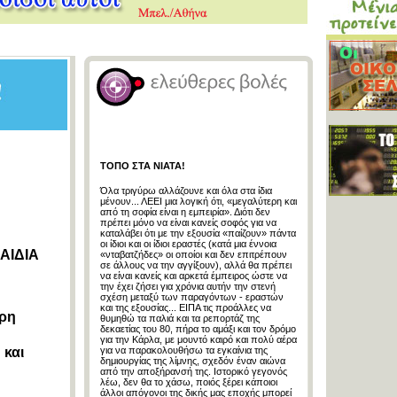
ΤΟΠΟ ΣΤΑ ΝΙΑΤΑ!
Όλα τριγύρω αλλάζουνε και όλα στα ίδια
μένουν... ΛΕΕΙ μια λογική ότι, «μεγαλύτερη και
από τη σοφία είναι η εμπειρία». Διότι δεν
πρέπει μόνο να είναι κανείς σοφός για να
καταλάβει ότι με την εξουσία «παίζουν» πάντα
οι ίδιοι και οι ίδιοι εραστές (κατά μια έννοια
ΑΙΔΙΑ
«νταβατζήδες» οι οποίοι και δεν επιτρέπουν
σε άλλους να την αγγίξουν), αλλά θα πρέπει
να είναι κανείς και αρκετά έμπειρος ώστε να
την έχει ζήσει για χρόνια αυτήν την στενή
σχέση μεταξύ των παραγόντων - εραστών
και της εξουσίας... ΕΙΠΑ τις προάλλες να
ερη
θυμηθώ τα παλιά και τα ρεπορτάζ της
δεκαετίας του 80, πήρα το αμάξι και τον δρόμο
για την Κάρλα, με μουντό καιρό και πολύ αέρα
 και
για να παρακολουθήσω τα εγκαίνια της
δημιουργίας της λίμνης, σχεδόν έναν αιώνα
από την αποξήρανσή της. Ιστορικό γεγονός
λέω, δεν θα το χάσω, ποιός ξέρει κάποιοι
άλλοι απόγονοι της δικής μας εποχής μπορεί