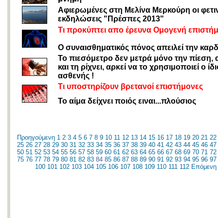
Αφιερωμένες στη Μελίνα Μερκούρη οι φετι
εκδηλώσεις "Πρέσπες 2013"
Τι προκύπτει απο έρευνα Ομογενή επιστή
Ο συναισθηματικός πόνος απειλεί την καρδ
Το πιεσόμετρο δεν μετρά μόνο την πίεση, 
και τη ρίχνει, αρκεί να το χρησιμοποιεί ο ίδι
ασθενής !
Τι υποστηρίζουν βρετανοί επιστήμονες
Το αίμα δείχνει ποιός ειναι...πλούσιος
Προηγούμενη
1
2
3
4
5
6
7
8
9
10
11
12
13
14
15
16
17
18
19
20
21
22
25
26
27
28
29
30
31
32
33
34
35
36
37
38
39
40
41
42
43
44
45
46
47
50
51
52
53
54
55
56
57
58
59
60
61
62
63
64
65
66
67
68
69
70
71
72
75
76
77
78
79
80
81
82
83
84
85
86
87
88
89
90
91
92
93
94
95
96
97
100
101
102
103
104
105
106
107
108
109
110
111
112
Επόμενη