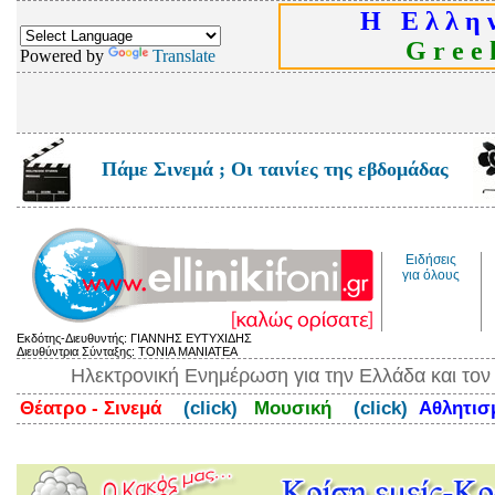
Η Ε λ λ η ν
G r e e k
Powered by
Translate
Πάμε Σινεμά ; Οι ταινίες της εβδομάδας
Ειδήσεις
για όλους
Εκδότης-Διευθυντής: ΓΙΑΝΝΗΣ ΕΥΤΥΧΙΔΗΣ
Διευθύντρια Σύνταξης: ΤΟΝΙΑ ΜΑΝΙΑΤΕΑ
Ηλεκτρονική Ενημέρωση για την Ελλάδα και το
Θέατρο - Σινεμά
(click)
Μουσική
(click)
Αθλητι