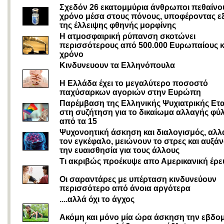
Σχεδόν 26 εκατομμύρια άνθρωποι πεθαίνο
χρόνο μέσα στους πόνους, υποφέροντας εξ
της έλλειψης φθηνής μορφίνης
Η ατμοσφαιρική ρύπανση σκοτώνει
περισσότερους από 500.000 Ευρωπαίους 
χρόνο
Κινδυνευουν τα Ελληνόπουλα
Η Ελλάδα έχει το μεγαλύτερο ποσοστό
παχύσαρκων αγοριών στην Ευρώπη
Παρέμβαση της Ελληνικής Ψυχιατρικής Ετα
στη συζήτηση για το δικαίωμα αλλαγής φύ
από τα 15
Ψυχονοητική άσκηση και διαλογισμός, αλλ
τον εγκέφαλο, μειώνουν το στρες και αυξά
την ευαισθησία για τους άλλους
Τι ακριβώς προέκυψε απο Αμερικανική έρε
Οι σαραντάρες με υπέρταση κινδυνεύουν
περισσότερο από άνοια αργότερα
....αλλά όχι το άγχος
Ακόμη και μόνο μία ώρα άσκηση την εβδο