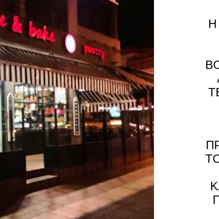
Η
Β
Τ
Π
Τ
Κ