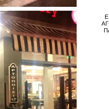
Ε
ΑΓ
Π